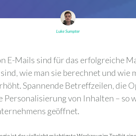
Luke Sumpter
 E-Mails sind für das erfolgreiche Ma
e sind, wie man sie berechnet und wi
höht. Spannende Betreffzeilen, die O
e Personalisierung von Inhalten – so 
nternehmens geöffnet.
egie ist das vielleicht mächtigste Werkzeug im Toolkit e