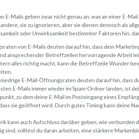
n E-Mails geben zwar nicht genau an, was an einer E-Ma
d andere, sie zu ignorieren, aber sie dienen dennoch als a
ksamkeit oder Unwirksamkeit bestimmter Faktoren hin, da
sraten von E-Mails deuten darauf hin, dass dein Marketin
nd ansprechender Betreffzeilen hervorragende Arbeit lei
rn alles richtig macht, kann die Betreffzeile Wunder b
eiten.
niedrige E-Mail-Öffnungsraten deuten darauf hin, dass d
sten E-Mails immer wieder im Spam-Ordner landen, ist de
punkt, zu dem deine E-Mail im Posteingang eines Empfänge
 dass sie geöffnet wird. Durch gutes Timing kann deine Na
k kann auch Aufschluss darüber geben, wie verbunden dei
ig sind, solltest du daran arbeiten, eine stärkere Marken