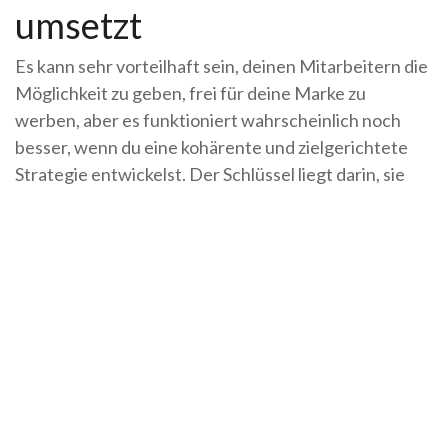
umsetzt
Es kann sehr vorteilhaft sein, deinen Mitarbeitern die
Möglichkeit zu geben, frei für deine Marke zu
werben, aber es funktioniert wahrscheinlich noch
besser, wenn du eine kohärente und zielgerichtete
Strategie entwickelst. Der Schlüssel liegt darin, sie
nicht zu starr zu gestalten, da sonst die Authentizität
verloren gehen kann. Finde einen angenehmen
Mittelweg.
Sorge für zufriedene Mitarbeiter
Behandele deine Mitarbeiter in erster Linie gut und
sorge dafür, dass sie zufrieden sind! Zufriedene
Mitarbeiter haben eher eine authentisch positive
Meinung vom Unternehmen, so dass sie bereitwillig
und aufrichtig Werbung machen. Wenn du das nicht