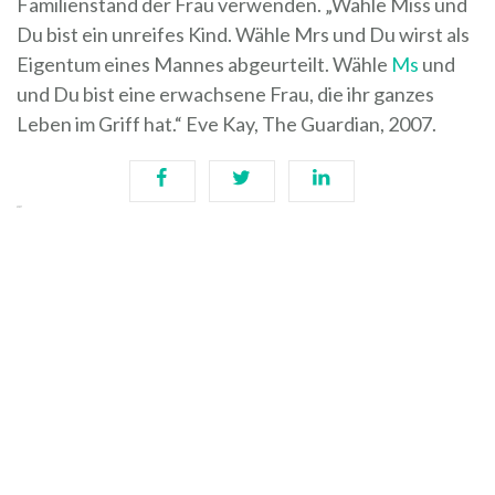
Familienstand der Frau verwenden. „Wähle Miss und
Du bist ein unreifes Kind. Wähle Mrs und Du wirst als
Eigentum eines Mannes abgeurteilt. Wähle
Ms
und
und Du bist eine erwachsene Frau, die ihr ganzes
Leben im Griff hat.“ Eve Kay, The Guardian, 2007.
Teilen
Geteilt
Das könnte Sie auch
interessieren: