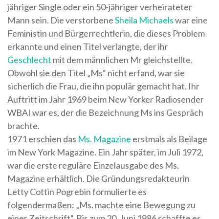
jähriger Single oder ein 50-jähriger verheirateter
Mann sein. Die verstorbene
Sheila Michaels
war eine
Feministin und Bürgerrechtlerin, die dieses Problem
erkannte und einen Titel verlangte, der ihr
Geschlecht
mit dem männlichen Mr gleichstellte.
Obwohl sie den Titel „Ms“ nicht erfand, war sie
sicherlich die Frau, die ihn populär gemacht hat. Ihr
Auftritt im Jahr 1969 beim New Yorker Radiosender
WBAI war es, der die Bezeichnung Ms ins Gespräch
brachte.
1971 erschien das
Ms. Magazine
erstmals als Beilage
im New York Magazine. Ein Jahr später, im Juli 1972,
war die erste reguläre Einzelausgabe des Ms.
Magazine erhältlich. Die Gründungsredakteurin
Letty Cottin Pogrebin formulierte es
folgendermaßen: „Ms. machte eine Bewegung zu
einer Zeitschrift“. Bis zum 20. Juni 1986 schaffte es