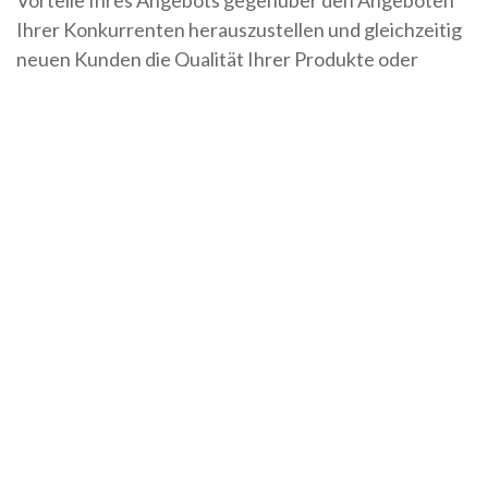
Ihrer Konkurrenten herauszustellen und gleichzeitig
neuen Kunden die Qualität Ihrer Produkte oder
Dienstleistungen zu vermitteln. Das Schreiben
überzeugender Produktbeschreibungen kann
schwierig sein, aber zum Glück handelt es sich um
eine Fähigkeit, die das Team von
Yuqo
hervorragend
beherrscht.
Wenn Sie alle relevanten Details bearbeitet haben,
können Sie Ihre Arbeit speichern. Bevor Sie mit dem
nächsten Produkt fortfahren, klicken Sie auf die
Kästchen „Dieses Produkt steht zum Verkauf“ und
„Dieses Produkt auf Ihrer Seite freigeben“.
5: FEINEINSTELLUNGEN
VORNEHMEN