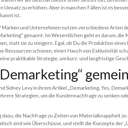
n Umsatz zu erhöhen. Aber in manchen Fällen ist es besser,
kannt ist.
? Marken und Unternehmen nutzen verschiedene Arten de
arketing“ genannt. Im Wesentlichen geht es darum, die 
ken, statt sie zu steigern. Egal, ob Du die Produktion ein
che Ressourcen schonen, einen Hauch von Exklusivität sc
 eine praktikable Strategie, um kurz- und langfristige Gesc
 „Demarketing“ gemein
und Sidney Levy in ihrem Artikel „Demarketing, Yes, Demar
hrere Strategien, um die Kundennachfrage zu senken oder
 dazu, die Nachfrage zu Zeiten von Materialknappheit zu 
isch sind wie Überschüsse, und stellt die Konzepte der „