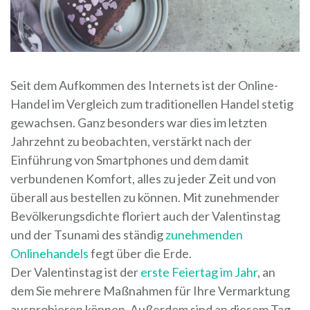
Seit dem Aufkommen des Internets ist der Online-
Handel im Vergleich zum traditionellen Handel stetig
gewachsen. Ganz besonders war dies im letzten
Jahrzehnt zu beobachten, verstärkt nach der
Einführung von Smartphones und dem damit
verbundenen Komfort, alles zu jeder Zeit und von
überall aus bestellen zu können. Mit zunehmender
Bevölkerungsdichte floriert auch der Valentinstag
und der Tsunami des ständig
zunehmenden
Onlinehandels
fegt über die Erde.
Der Valentinstag ist der
erste Feiertag im Jahr
, an
dem Sie mehrere Maßnahmen für Ihre Vermarktung
ausprobieren können. Außerdem sind an diesem Tag